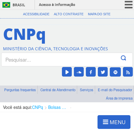
Acesso à informação
BRASIL
CORONAVÍRUS (COVID-19)
ACESSIBILIDADE
ALTO CONTRASTE
MAPA DO SITE
Participe
CNPq
Serviços
Legislação
MINISTÉRIO DA CIÊNCIA, TECNOLOGIA E INOVAÇÕES
Canais
Perguntas frequentes
Central de Atendimento
Serviços
E-mail do Pesquisador
Área de imprensa
Você está aqui:
CNPq
Bolsas e Auxílios Vigentes
Projetos de Pesquisa
MENU