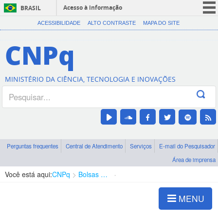
Acesso à informação
BRASIL
CORONAVÍRUS (COVID-19)
ACESSIBILIDADE
ALTO CONTRASTE
MAPA DO SITE
Participe
CNPq
Serviços
Legislação
MINISTÉRIO DA CIÊNCIA, TECNOLOGIA E INOVAÇÕES
Canais
Perguntas frequentes
Central de Atendimento
Serviços
E-mail do Pesquisador
Área de imprensa
Você está aqui:
CNPq
Bolsas e Auxílios Vigentes
Projetos de Pesquisa
MENU