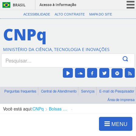
Acesso à informação
BRASIL
CORONAVÍRUS (COVID-19)
ACESSIBILIDADE
ALTO CONTRASTE
MAPA DO SITE
Participe
CNPq
Serviços
Legislação
MINISTÉRIO DA CIÊNCIA, TECNOLOGIA E INOVAÇÕES
Canais
Perguntas frequentes
Central de Atendimento
Serviços
E-mail do Pesquisador
Área de imprensa
Você está aqui:
CNPq
Bolsas e Auxílios Vigentes
Projetos de Pesquisa
MENU