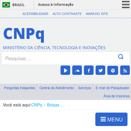
Acesso à informação
BRASIL
CORONAVÍRUS (COVID-19)
ACESSIBILIDADE
ALTO CONTRASTE
MAPA DO SITE
Participe
CNPq
Serviços
Legislação
MINISTÉRIO DA CIÊNCIA, TECNOLOGIA E INOVAÇÕES
Canais
Perguntas frequentes
Central de Atendimento
Serviços
E-mail do Pesquisador
Área de imprensa
Você está aqui:
CNPq
Bolsas e Auxílios Vigentes
Projetos de Pesquisa
MENU