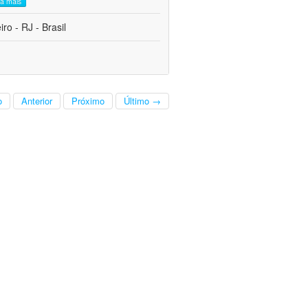
ia mais
o - RJ - Brasil
o
Anterior
Próximo
Último →