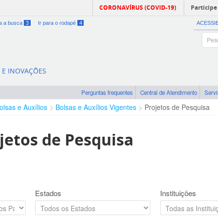
CORONAVÍRUS (COVID-19)
Participe
ra a busca
3
Ir para o rodapé
4
ACESSI
A E INOVAÇÕES
Perguntas frequentes
Central de Atendimento
Serv
olsas e Auxílios
Bolsas e Auxílios Vigentes
Projetos de Pesquisa
jetos de Pesquisa
Estados
Instituições