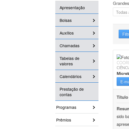
Grandes
Apresentação
Bolsas
Auxílios
Filt
Chamadas
Tabelas de
COOR
valores
CIÊNCI
Microb
Calendários
E-ma
Prestação de
contas
Título
Programas
Resu
sido b
Prêmios
aprese