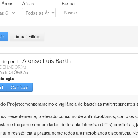
 Áreas
Áreas
Busca
rar
Limpar Filtros
Afonso Luís Barth
DENADOR(A)
AS BIOLÓGICAS
iologia
il
Currículo
 do Projeto:
monitoramento e vigilância de bactérias multirresistente
mo:
Recentemente, o elevado consumo de antimicrobianos, como os c
astante frequente em unidades de terapia intensiva (UTIs) brasileiras, 
ntam resistência a praticamente todos antimicrobianos disponíveis. N