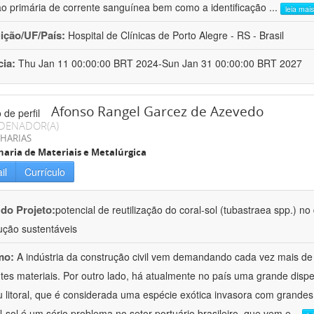
ão primária de corrente sanguínea bem como a identificação
...
leia mais
uição/UF/País:
Hospital de Clínicas de Porto Alegre - RS - Brasil
cia:
Thu Jan 11 00:00:00 BRT 2024-Sun Jan 31 00:00:00 BRT 2027
Afonso Rangel Garcez de Azevedo
DENADOR(A)
HARIAS
aria de Materiais e Metalúrgica
il
Currículo
 do Projeto:
potencial de reutilização do coral-sol (tubastraea spp.) n
ução sustentáveis
mo:
A indústria da construção civil vem demandando cada vez mais de
ntes materiais. Por outro lado, há atualmente no país uma grande dispe
 litoral, que é considerada uma espécie exótica invasora com grande
l-sol é um sério problema no setor portuário brasileiro, que vem e
...