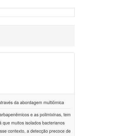
s através da abordagem multiômica
arbapenêmicos e as polimixinas, tem
já que muitos isolados bacterianos
esse contexto, a detecção precoce de