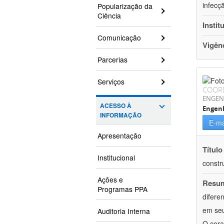
infecç
Popularização da
Ciência
Instit
Comunicação
Vigên
Parcerias
Serviços
COOR
ENGEN
ACESSO À
Engenh
INFORMAÇÃO
E-ma
Apresentação
Título
Institucional
constr
Ações e
Resu
Programas PPA
difere
em seu
Auditoria Interna
O cora