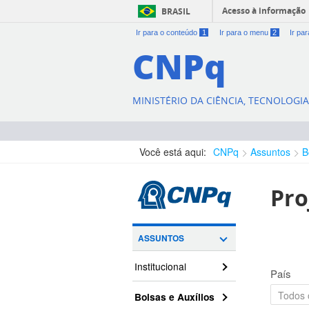
Acesso à informação
BRASIL
Ir para o conteúdo
1
Ir para o menu
2
Ir pa
CNPq
MINISTÉRIO DA CIÊNCIA, TECNOLOGI
Você está aqui:
CNPq
Assuntos
B
Pro
ASSUNTOS
Institucional
País
Bolsas e Auxílios