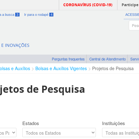
CORONAVÍRUS (COVID-19)
Participe
ra a busca
3
Ir para o rodapé
4
ACESSI
A E INOVAÇÕES
Perguntas frequentes
Central de Atendimento
Serv
olsas e Auxílios
Bolsas e Auxílios Vigentes
Projetos de Pesquisa
jetos de Pesquisa
Estados
Instituições