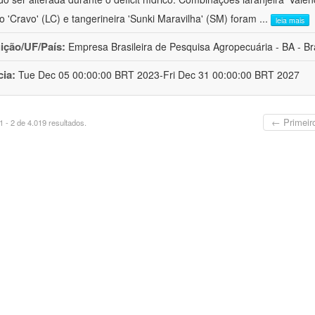
ro 'Cravo' (LC) e tangerineira 'Sunki Maravilha' (SM) foram
...
leia mais
uição/UF/País:
Empresa Brasileira de Pesquisa Agropecuária - BA - Bra
cia:
Tue Dec 05 00:00:00 BRT 2023-Fri Dec 31 00:00:00 BRT 2027
← Primeir
 - 2 de 4.019 resultados.