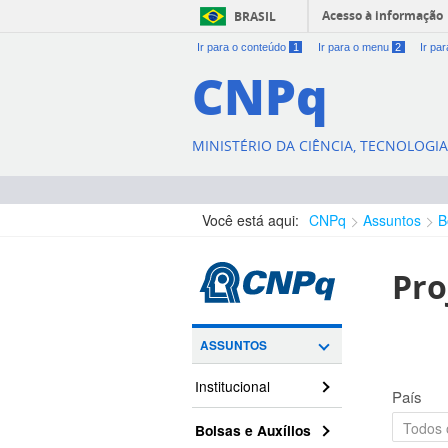
Acesso à informação
BRASIL
Ir para o conteúdo
1
Ir para o menu
2
Ir pa
CNPq
MINISTÉRIO DA CIÊNCIA, TECNOLOGI
Você está aqui:
CNPq
Assuntos
B
Pro
ASSUNTOS
Institucional
País
Bolsas e Auxílios