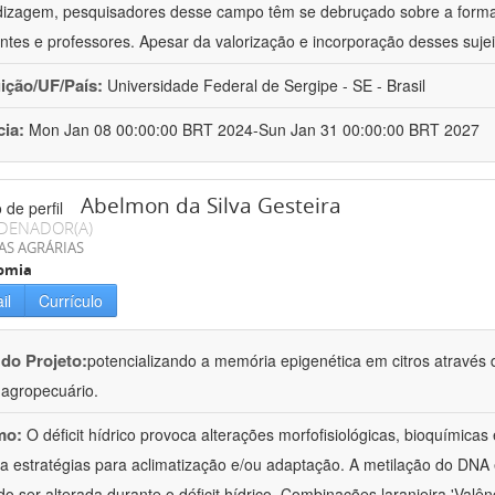
izagem, pesquisadores desse campo têm se debruçado sobre a formaç
ntes e professores. Apesar da valorização e incorporação desses sujei
uição/UF/País:
Universidade Federal de Sergipe - SE - Brasil
cia:
Mon Jan 08 00:00:00 BRT 2024-Sun Jan 31 00:00:00 BRT 2027
Abelmon da Silva Gesteira
DENADOR(A)
AS AGRÁRIAS
omia
il
Currículo
 do Projeto:
potencializando a memória epigenética em citros através d
o agropecuário.
mo:
O déficit hídrico provoca alterações morfofisiológicas, bioquímica
 a estratégias para aclimatização e/ou adaptação. A metilação do DNA 
o ser alterada durante o déficit hídrico. Combinações laranjeira 'Valên