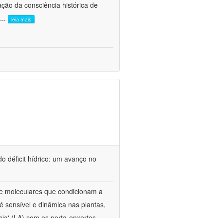
ão da consciência histórica de
...
leia mais
o déficit hídrico: um avanço no
s e moleculares que condicionam a
é sensível e dinâmica nas plantas,
cia' (LA) com os porta-enxertos