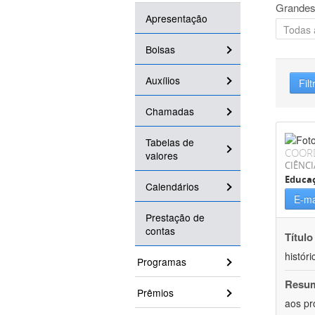
Grandes
Apresentação
Bolsas
Auxílios
Filt
Chamadas
Tabelas de
COOR
valores
CIÊNC
Educa
Calendários
E-ma
Prestação de
contas
Título
históri
Programas
Resu
Prêmios
aos pr