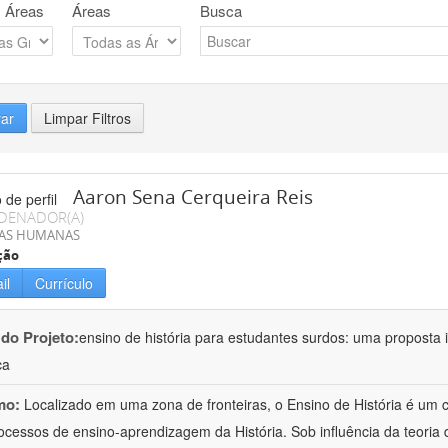
 Áreas
Áreas
Busca
rar
Limpar Filtros
Aaron Sena Cerqueira Reis
DENADOR(A)
IAS HUMANAS
ção
il
Currículo
 do Projeto:
ensino de história para estudantes surdos: uma proposta i
ca
mo:
Localizado em uma zona de fronteiras, o Ensino de História é um
ocessos de ensino-aprendizagem da História. Sob influência da teoria d