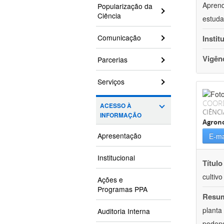
Aprend
Popularização da
Ciência
estuda
Comunicação
Instit
Vigên
Parcerias
Serviços
COOR
ACESSO À
CIÊNCI
INFORMAÇÃO
Agron
Apresentação
E-ma
Institucional
Título
cultiv
Ações e
Programas PPA
Resu
planta
Auditoria Interna
podend