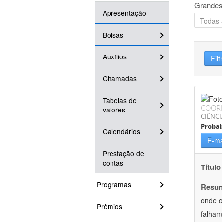
Grandes
Apresentação
Bolsas
Auxílios
Filt
Chamadas
Tabelas de
COOR
valores
CIÊNCI
Probab
Calendários
E-ma
Prestação de
contas
Título
Programas
Resu
onde o
Prêmios
falham