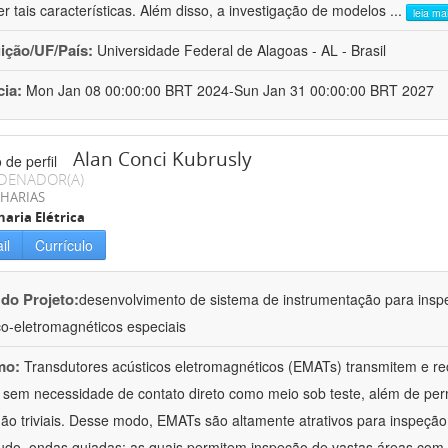
er tais características. Além disso, a investigação de modelos
...
leia ma
uição/UF/País:
Universidade Federal de Alagoas - AL - Brasil
cia:
Mon Jan 08 00:00:00 BRT 2024-Sun Jan 31 00:00:00 BRT 2027
Alan Conci Kubrusly
DENADOR(A)
HARIAS
aria Elétrica
il
Currículo
 do Projeto:
desenvolvimento de sistema de instrumentação para inspe
co-eletromagnéticos especiais
mo:
Transdutores acústicos eletromagnéticos (EMATs) transmitem e r
 sem necessidade de contato direto como meio sob teste, além de perm
ão triviais. Desse modo, EMATs são altamente atrativos para inspeção n
udo, ondas guiadas; as quais permitem inspeção de vastas áreas com 