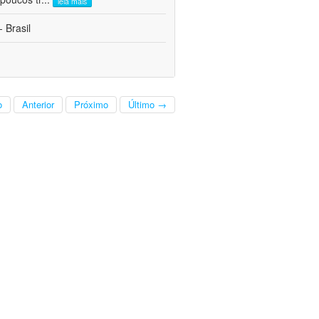
leia mais
 Brasil
o
Anterior
Próximo
Último →