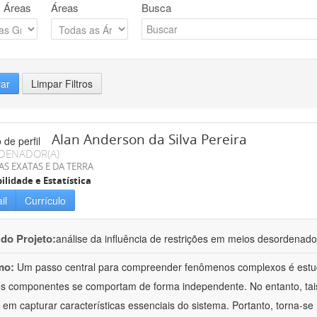
 Áreas
Áreas
Busca
rar
Limpar Filtros
Alan Anderson da Silva Pereira
DENADOR(A)
AS EXATAS E DA TERRA
ilidade e Estatística
il
Currículo
 do Projeto:
análise da influência de restrições em meios desordenad
mo:
Um passo central para compreender fenômenos complexos é estud
s componentes se comportam de forma independente. No entanto, tais
 em capturar características essenciais do sistema. Portanto, torna-se n