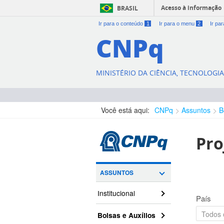
Acesso à informação
BRASIL
Ir para o conteúdo
1
Ir para o menu
2
Ir pa
CNPq
MINISTÉRIO DA CIÊNCIA, TECNOLOGI
Você está aqui:
CNPq
Assuntos
B
Pro
ASSUNTOS
Institucional
País
Bolsas e Auxílios