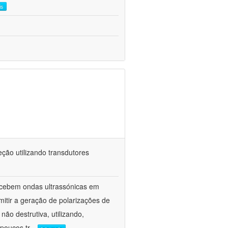
is
ção utilizando transdutores
ecebem ondas ultrassónicas em
itir a geração de polarizações de
ão destrutiva, utilizando,
poucos tr
...