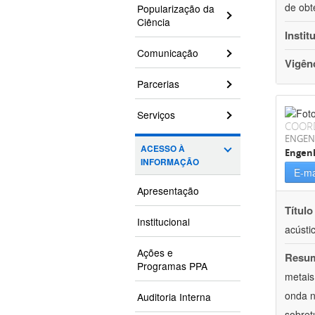
de obt
Popularização da
Ciência
Instit
Comunicação
Vigên
Parcerias
Serviços
COOR
ENGEN
ACESSO À
Engenh
INFORMAÇÃO
E-ma
Apresentação
Título
Institucional
acústi
Ações e
Resu
Programas PPA
metais
onda n
Auditoria Interna
sobret