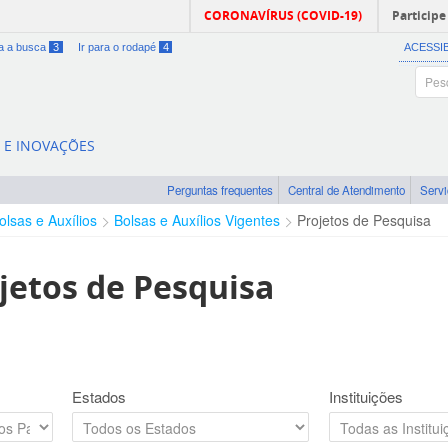
CORONAVÍRUS (COVID-19)
Participe
ra a busca
3
Ir para o rodapé
4
ACESSI
A E INOVAÇÕES
Perguntas frequentes
Central de Atendimento
Serv
olsas e Auxílios
Bolsas e Auxílios Vigentes
Projetos de Pesquisa
jetos de Pesquisa
Estados
Instituições