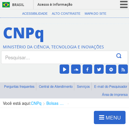
Acesso à informação
BRASIL
CORONAVÍRUS (COVID-19)
ACESSIBILIDADE
ALTO CONTRASTE
MAPA DO SITE
Participe
CNPq
Serviços
Legislação
MINISTÉRIO DA CIÊNCIA, TECNOLOGIA E INOVAÇÕES
Canais
Perguntas frequentes
Central de Atendimento
Serviços
E-mail do Pesquisador
Área de imprensa
Você está aqui:
CNPq
Bolsas e Auxílios Vigentes
Projetos de Pesquisa
MENU