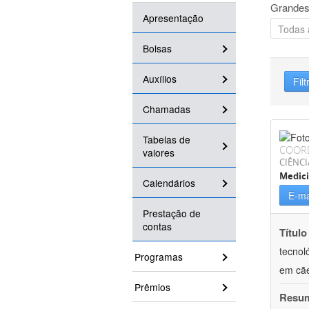
Grandes
Apresentação
Bolsas
Auxílios
Filt
Chamadas
Tabelas de
COOR
valores
CIÊNCI
Medici
Calendários
E-ma
Prestação de
contas
Título
tecnol
Programas
em cã
Prêmios
Resu