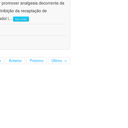
r promover analgesia decorrente da
inibição da recaptação de
dol i
...
leia mais
o
Anterior
Próximo
Último →