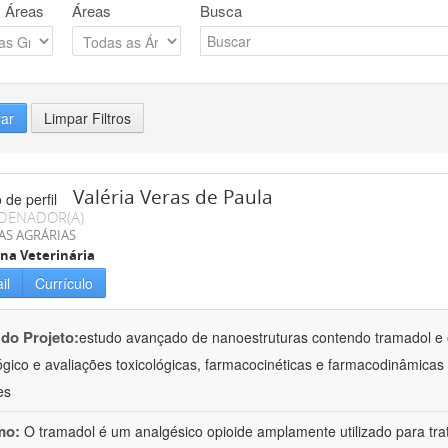
 Áreas
Áreas
Busca
rar
Limpar Filtros
Valéria Veras de Paula
DENADOR(A)
AS AGRÁRIAS
na Veterinária
il
Currículo
 do Projeto:
estudo avançado de nanoestruturas contendo tramadol e 
ógico e avaliações toxicológicas, farmacocinéticas e farmacodinâmicas 
es
mo:
O tramadol é um analgésico opioide amplamente utilizado para tr