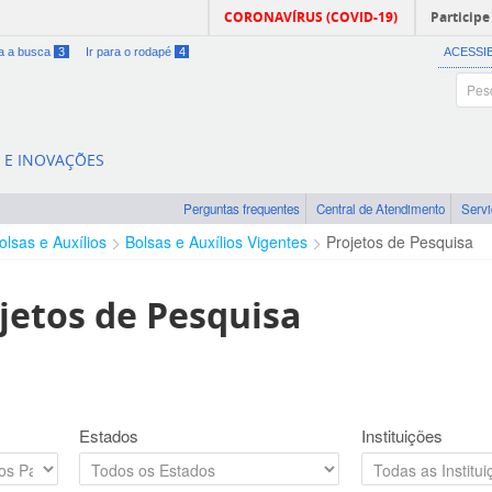
CORONAVÍRUS (COVID-19)
Participe
ra a busca
3
Ir para o rodapé
4
ACESSI
A E INOVAÇÕES
Perguntas frequentes
Central de Atendimento
Serv
olsas e Auxílios
Bolsas e Auxílios Vigentes
Projetos de Pesquisa
jetos de Pesquisa
Estados
Instituições