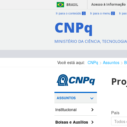
Acesso à informação
BRASIL
Ir para o conteúdo
1
Ir para o menu
2
Ir pa
CNPq
MINISTÉRIO DA CIÊNCIA, TECNOLOGI
Você está aqui:
CNPq
Assuntos
B
Pro
ASSUNTOS
Institucional
País
Bolsas e Auxílios