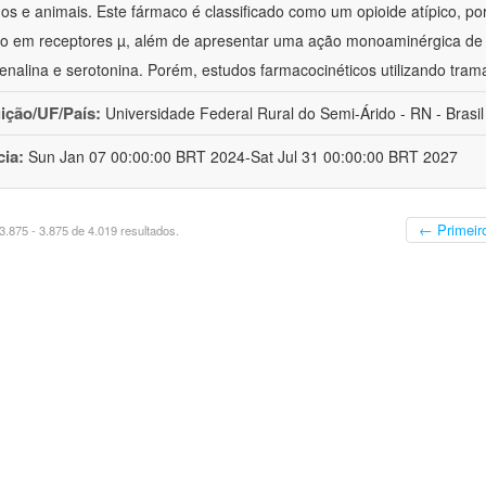
s e animais. Este fármaco é classificado como um opioide atípico, po
o em receptores µ, além de apresentar uma ação monoaminérgica de 
enalina e serotonina. Porém, estudos farmacocinéticos utilizando trama
uição/UF/País:
Universidade Federal Rural do Semi-Árido - RN - Brasil
cia:
Sun Jan 07 00:00:00 BRT 2024-Sat Jul 31 00:00:00 BRT 2027
← Primeir
.875 - 3.875 de 4.019 resultados.