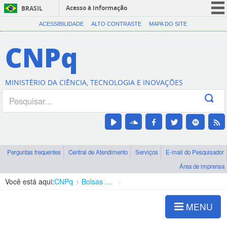
Acesso à informação
BRASIL
CORONAVÍRUS (COVID-19)
ACESSIBILIDADE
ALTO CONTRASTE
MAPA DO SITE
Participe
CNPq
Serviços
Legislação
MINISTÉRIO DA CIÊNCIA, TECNOLOGIA E INOVAÇÕES
Canais
Perguntas frequentes
Central de Atendimento
Serviços
E-mail do Pesquisador
Área de imprensa
Você está aqui:
CNPq
Bolsas e Auxílios Vigentes
Projetos de Pesquisa
MENU