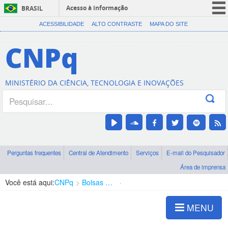
Acesso à informação
BRASIL
CORONAVÍRUS (COVID-19)
ACESSIBILIDADE
ALTO CONTRASTE
MAPA DO SITE
Participe
CNPq
Serviços
Legislação
MINISTÉRIO DA CIÊNCIA, TECNOLOGIA E INOVAÇÕES
Canais
Perguntas frequentes
Central de Atendimento
Serviços
E-mail do Pesquisador
Área de imprensa
Você está aqui:
CNPq
Bolsas e Auxílios Vigentes
Projetos de Pesquisa
MENU