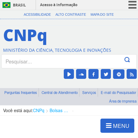
Acesso à informação
BRASIL
CORONAVÍRUS (COVID-19)
ACESSIBILIDADE
ALTO CONTRASTE
MAPA DO SITE
Participe
CNPq
Serviços
Legislação
MINISTÉRIO DA CIÊNCIA, TECNOLOGIA E INOVAÇÕES
Canais
Perguntas frequentes
Central de Atendimento
Serviços
E-mail do Pesquisador
Área de imprensa
Você está aqui:
CNPq
Bolsas e Auxílios Vigentes
Projetos de Pesquisa
MENU