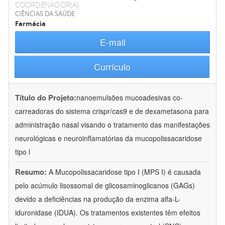
COORDENADOR(A)
CIÊNCIAS DA SAÚDE
Farmácia
E-mail
Currículo
Título do Projeto:
nanoemulsões mucoadesivas co-
carreadoras do sistema crispr/cas9 e de dexametasona para
administração nasal visando o tratamento das manifestações
neurológicas e neuroinflamatórias da mucopolissacaridose
tipo l
Resumo:
A Mucopolissacaridose tipo I (MPS I) é causada
pelo acúmulo lisossomal de glicosaminoglicanos (GAGs)
devido a deficiências na produção da enzima alfa-L-
iduronidase (IDUA). Os tratamentos existentes têm efeitos