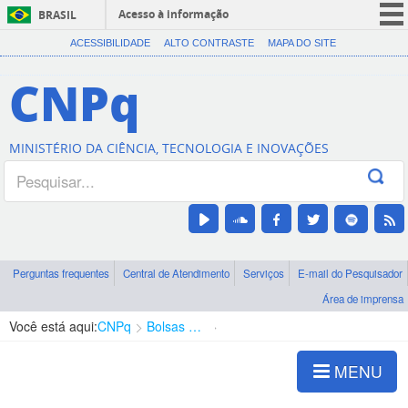
Acesso à informação
BRASIL
CORONAVÍRUS (COVID-19)
ACESSIBILIDADE
ALTO CONTRASTE
MAPA DO SITE
Participe
CNPq
Serviços
Legislação
MINISTÉRIO DA CIÊNCIA, TECNOLOGIA E INOVAÇÕES
Canais
Perguntas frequentes
Central de Atendimento
Serviços
E-mail do Pesquisador
Área de imprensa
Você está aqui:
CNPq
Bolsas e Auxílios Vigentes
Projetos de Pesquisa
MENU