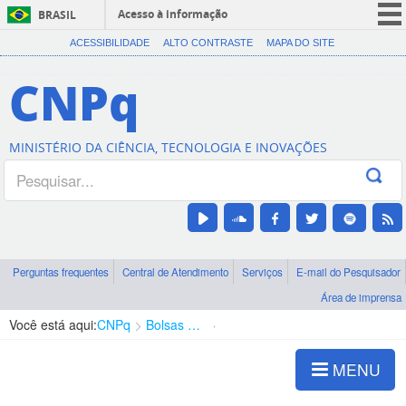
Acesso à informação
BRASIL
CORONAVÍRUS (COVID-19)
ACESSIBILIDADE
ALTO CONTRASTE
MAPA DO SITE
Participe
CNPq
Serviços
Legislação
MINISTÉRIO DA CIÊNCIA, TECNOLOGIA E INOVAÇÕES
Canais
Perguntas frequentes
Central de Atendimento
Serviços
E-mail do Pesquisador
Área de imprensa
Você está aqui:
CNPq
Bolsas e Auxílios Vigentes
Projetos de Pesquisa
MENU