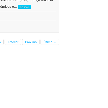
nômicos e
...
leia mais
o
Anterior
Próximo
Último →