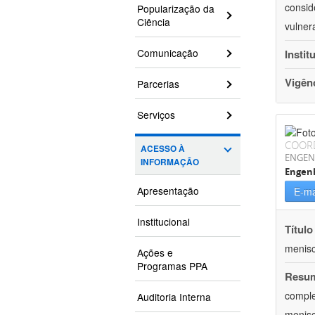
consid
Popularização da
Ciência
vulner
Comunicação
Instit
Vigên
Parcerias
Serviços
COOR
ACESSO À
ENGEN
INFORMAÇÃO
Engen
Apresentação
E-ma
Institucional
Título
menisc
Ações e
Programas PPA
Resu
comple
Auditoria Interna
menisc