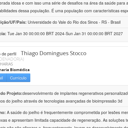
erada idosa e com isso uma série de desafios na área da saúde para 
abilidades dessa população. É uma população com características esp
uição/UF/País:
Universidade do Vale do Rio dos Sinos - RS - Brasil
cia:
Tue Jan 30 00:00:00 BRT 2024-Sun Jan 31 00:00:00 BRT 2027
Thiago Domingues Stocco
DENADOR(A)
HARIAS
haria Biomédica
il
Currículo
 do Projeto:
desenvolvimento de implantes regenerativos personalizado
os do joelho através de tecnologias avançadas de bioimpressão 3d
mo:
A saúde do joelho é frequentemente comprometida por lesões meni
xas e apresentam limitada capacidade de regeneração. As soluções te
ais não são eficazes e, frequentemente, levam ao desenvolvimento de o