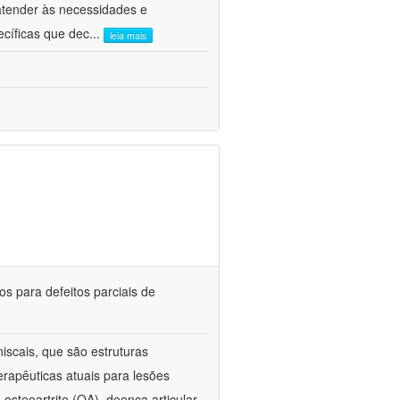
atender às necessidades e
ecíficas que dec
...
leia mais
s para defeitos parciais de
scais, que são estruturas
rapêuticas atuais para lesões
steoartrite (OA), doença articular