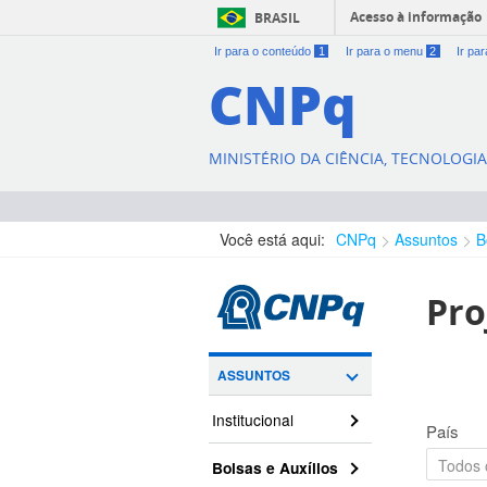
Acesso à informação
BRASIL
Ir para o conteúdo
1
Ir para o menu
2
Ir pa
CNPq
MINISTÉRIO DA CIÊNCIA, TECNOLOGI
Você está aqui:
CNPq
Assuntos
B
Pro
ASSUNTOS
Institucional
País
Bolsas e Auxílios