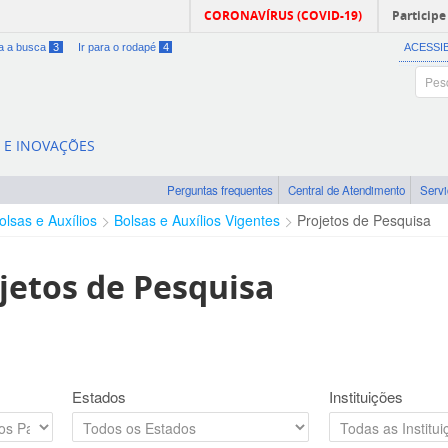
CORONAVÍRUS (COVID-19)
Participe
ra a busca
3
Ir para o rodapé
4
ACESSI
A E INOVAÇÕES
Perguntas frequentes
Central de Atendimento
Serv
olsas e Auxílios
Bolsas e Auxílios Vigentes
Projetos de Pesquisa
jetos de Pesquisa
Estados
Instituições