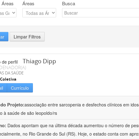
 Áreas
Áreas
Busca
rar
Limpar Filtros
Thiago Dipp
DENADOR(A)
AS DA SAÚDE
Coletiva
il
Currículo
 do Projeto:
associação entre sarcopenia e desfechos clínicos em id
o à saúde de são leopoldo/rs
mo:
Dados apontam que na última década aumentou o número de pess
ecialmente, no Rio Grande do Sul (RS). Hoje, o estado conta com a