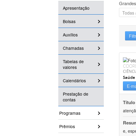
Grandes
Apresentação
Bolsas
Auxílios
Filt
Chamadas
Tabelas de
COOR
valores
CIÊNCI
Saúde 
Calendários
E-ma
Prestação de
contas
Título
atençã
Programas
Resu
Prêmios
e, esp