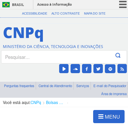
Acesso à informação
BRASIL
CORONAVÍRUS (COVID-19)
ACESSIBILIDADE
ALTO CONTRASTE
MAPA DO SITE
Participe
CNPq
Serviços
Legislação
MINISTÉRIO DA CIÊNCIA, TECNOLOGIA E INOVAÇÕES
Canais
Perguntas frequentes
Central de Atendimento
Serviços
E-mail do Pesquisador
Área de imprensa
Você está aqui:
CNPq
Bolsas e Auxílios Vigentes
Projetos de Pesquisa
MENU