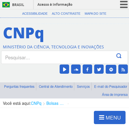
Acesso à informação
BRASIL
CORONAVÍRUS (COVID-19)
ACESSIBILIDADE
ALTO CONTRASTE
MAPA DO SITE
Participe
CNPq
Serviços
Legislação
MINISTÉRIO DA CIÊNCIA, TECNOLOGIA E INOVAÇÕES
Canais
Perguntas frequentes
Central de Atendimento
Serviços
E-mail do Pesquisador
Área de imprensa
Você está aqui:
CNPq
Bolsas e Auxílios Vigentes
Projetos de Pesquisa
MENU