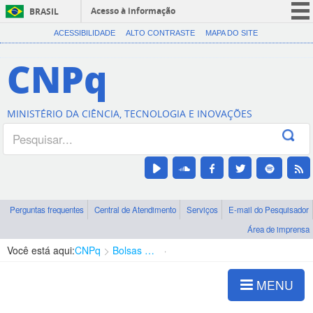
Acesso à informação
BRASIL
CORONAVÍRUS (COVID-19)
ACESSIBILIDADE
ALTO CONTRASTE
MAPA DO SITE
Participe
CNPq
Serviços
Legislação
MINISTÉRIO DA CIÊNCIA, TECNOLOGIA E INOVAÇÕES
Canais
Perguntas frequentes
Central de Atendimento
Serviços
E-mail do Pesquisador
Área de imprensa
Você está aqui:
CNPq
Bolsas e Auxílios Vigentes
Projetos de Pesquisa
MENU