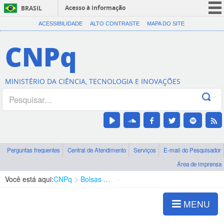
Acesso à informação
BRASIL
CORONAVÍRUS (COVID-19)
ACESSIBILIDADE
ALTO CONTRASTE
MAPA DO SITE
Participe
CNPq
Serviços
Legislação
MINISTÉRIO DA CIÊNCIA, TECNOLOGIA E INOVAÇÕES
Canais
Perguntas frequentes
Central de Atendimento
Serviços
E-mail do Pesquisador
Área de imprensa
Você está aqui:
CNPq
Bolsas e Auxílios Vigentes
Projetos de Pesquisa
MENU