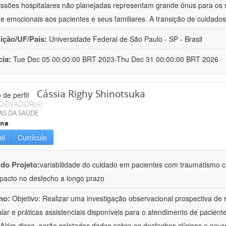
ssões hospitalares não planejadas representam grande ônus para os 
s e emocionais aos pacientes e seus familiares. A transição de cuidado
uição/UF/País:
Universidade Federal de São Paulo - SP - Brasil
cia:
Tue Dec 05 00:00:00 BRT 2023-Thu Dec 31 00:00:00 BRT 2026
Cássia Righy Shinotsuka
DENADOR(A)
AS DA SAÚDE
ina
il
Currículo
 do Projeto:
variabilidade do cuidado em pacientes com traumatismo cr
pacto no desfecho a longo prazo
mo:
Objetivo: Realizar uma investigação observacional prospectiva de 
alar e práticas assistenciais disponíveis para o atendimento de pacie
. Além disso, serão coletados dados sobre os desfechos clínicos e neur