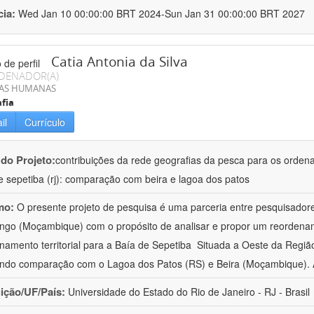
cia:
Wed Jan 10 00:00:00 BRT 2024-Sun Jan 31 00:00:00 BRT 2027
Catia Antonia da Silva
DENADOR(A)
IAS HUMANAS
fia
il
Currículo
 do Projeto:
contribuições da rede geografias da pesca para os ordena
e sepetiba (rj): comparação com beira e lagoa dos patos
mo:
O presente projeto de pesquisa é uma parceria entre pesquisado
ungo (Moçambique) com o propósito de analisar e propor um reordena
namento territorial para a Baía de Sepetiba  Situada a Oeste da Regiã
ando comparação com o Lagoa dos Patos (RS) e Beira (Moçambique). 
uição/UF/País:
Universidade do Estado do Rio de Janeiro - RJ - Brasil