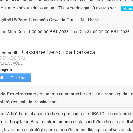
e 1 ano após a admissão na UTI). Metodologia: O estudo ser
...
leia ma
uição/UF/País:
Fundação Oswaldo Cruz - RJ - Brasil
cia:
Mon Dec 11 00:00:00 BRT 2023-Thu Dec 31 00:00:00 BRT 2026
Cassiane Dezoti da Fonseca
DENADOR(A)
AS DA SAÚDE
magem
il
Currículo
 do Projeto:
escore de mehran como preditor da injúria renal aguda in
toterápico: estudo translacional
mo:
A injúria renal aguda induzida por contraste (IRA-IC) é considerada
intra-hospitalar. Para o enfrentamento desta condição clínica a prediç
, faz-se uma estratégia para a adoção de medidas preventivas no pl