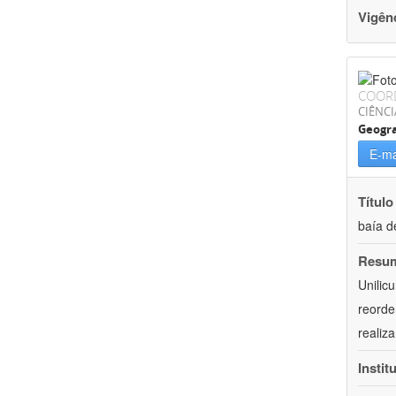
Vigên
COOR
CIÊNC
Geogra
E-ma
Título
baía d
Resu
Unilic
reorde
realiz
Instit