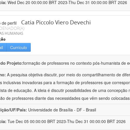
cia:
Wed Dec 20 00:00:00 BRT 2023-Thu Dec 31 00:00:00 BRT 2026
Catia Piccolo Viero Devechi
DENADOR(A)
IAS HUMANAS
ção
il
Currículo
 do Projeto:
formação de professores no contexto pós-humanista de 
mo:
A pesquisa objetiva discutir, por meio do compartilhamento de dif
as inclusivas inovadoras para a formação de professores que corres
sta de educação. A ideia é discutir possibilidades de uma concepçã
ão de professores diante das necessidades que vêm sendo colocadas
uição/UF/País:
Universidade de Brasília - DF - Brasil
cia:
Tue Dec 05 00:00:00 BRT 2023-Thu Dec 31 00:00:00 BRT 2026