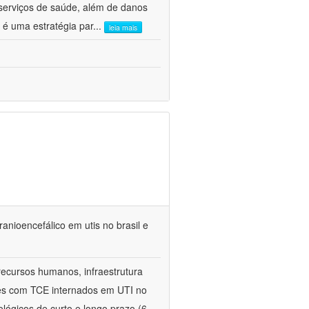
serviços de saúde, além de danos
s é uma estratégia par
...
leia mais
anioencefálico em utis no brasil e
recursos humanos, infraestrutura
ntes com TCE internados em UTI no
ológicos de curto e longo prazo (6