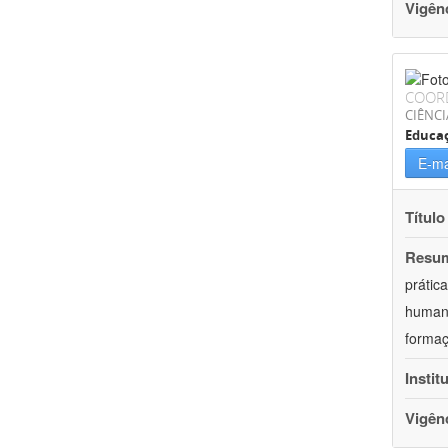
Vigên
COOR
CIÊNC
Educa
E-ma
Título
Resu
prátic
humani
formaç
Instit
Vigên