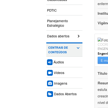
enferm
PDTIC
Instit
Planejamento
Vigên
Estratégico
Dados abertos
COOR
CENTRAIS DE
ENGEN
CONTEÚDOS
Engenh
E-ma
Áudios
Vídeos
Título
Resu
Imagens
estufa
Dados Abertos
cresci
nível 