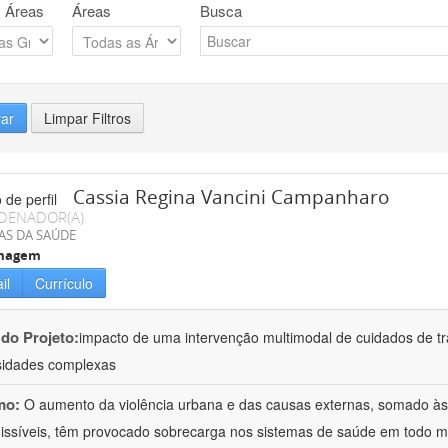
 Áreas
Áreas
Busca
rar
Limpar Filtros
Cassia Regina Vancini Campanharo
DENADOR(A)
AS DA SAÚDE
magem
il
Currículo
 do Projeto:
impacto de uma intervenção multimodal de cuidados de t
idades complexas
mo:
O aumento da violência urbana e das causas externas, somado às
issíveis, têm provocado sobrecarga nos sistemas de saúde em todo m