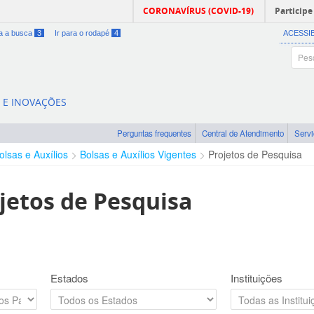
CORONAVÍRUS (COVID-19)
Participe
ra a busca
3
Ir para o rodapé
4
ACESSI
A E INOVAÇÕES
Perguntas frequentes
Central de Atendimento
Serv
olsas e Auxílios
Bolsas e Auxílios Vigentes
Projetos de Pesquisa
jetos de Pesquisa
Estados
Instituições