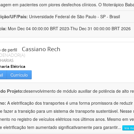
agem em pacientes com piores desfechos clínicos. O fitoterápico Bab
uição/UF/País:
Universidade Federal de São Paulo - SP - Brasil
cia:
Mon Dec 04 00:00:00 BRT 2023-Thu Dec 31 00:00:00 BRT 2026
Cassiano Rech
DENADOR(A)
HARIAS
aria Elétrica
il
Currículo
 do Projeto:
desenvolvimento de módulo auxiliar de potência de alto re
mo:
A eletrificação dos transportes é uma forma promissora de reduzir
 e fazer a transição para um sistema de transporte sustentável. Nesse
mento no registro de veículos elétricos nos últimos anos. Mesmo em v
de eletrificação tem aumentado significativamente para garantir
...
leia ma