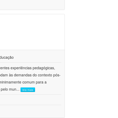
educação
erentes experiências pedagógicas,
pondam às demandas do contexto pós-
o minimamente comum para a
 pelo mun
...
leia mais