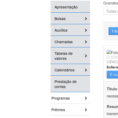
Grandes
Apresentação
Bolsas
Auxílios
Filt
Chamadas
Tabelas de
COOR
valores
CIÊNCI
Enfer
Calendários
E-ma
Prestação de
contas
Título
necess
Programas
Resu
Prêmios
transm