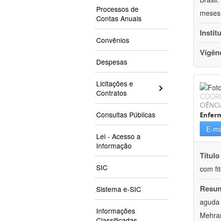
Processos de
meses 
Contas Anuais
Instit
Convênios
Vigên
Despesas
Licitações e
Contratos
COOR
CIÊNCI
Consultas Públicas
Enfer
E-ma
Lei - Acesso a
Informação
Título
SIC
com fi
Resu
Sistema e-SIC
aguda 
Informações
Mehran
Classificadas