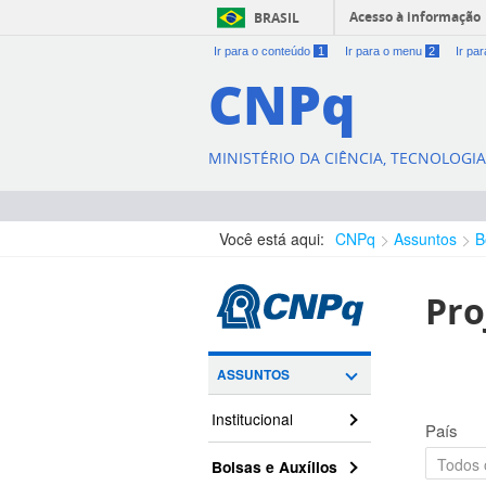
Acesso à informação
BRASIL
Ir para o conteúdo
1
Ir para o menu
2
Ir pa
CNPq
MINISTÉRIO DA CIÊNCIA, TECNOLOGI
Você está aqui:
CNPq
Assuntos
B
Pro
ASSUNTOS
Institucional
País
Bolsas e Auxílios