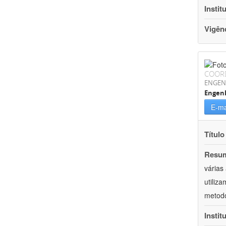
Instit
Vigên
COOR
ENGEN
Engen
E-ma
Título
Resu
várias
utiliz
metodo
Instit