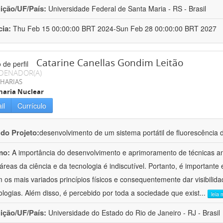
uição/UF/País:
Universidade Federal de Santa Maria - RS - Brasil
cia:
Thu Feb 15 00:00:00 BRT 2024-Sun Feb 28 00:00:00 BRT 2027
Catarine Canellas Gondim Leitão
DENADOR(A)
HARIAS
haria Nuclear
il
Currículo
 do Projeto:
desenvolvimento de um sistema portátil de fluorescência de
mo:
A importância do desenvolvimento e aprimoramento de técnicas an
 áreas da ciência e da tecnologia é indiscutível. Portanto, é importante
am os mais variados princípios físicos e consequentemente dar visibilid
logias. Além disso, é percebido por toda a sociedade que exist
...
leia 
uição/UF/País:
Universidade do Estado do Rio de Janeiro - RJ - Brasil