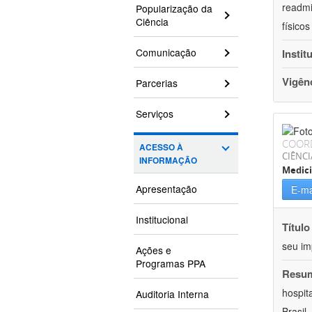
readmi
Popularização da
Ciência
físico
Comunicação
Instit
Vigên
Parcerias
Serviços
COOR
ACESSO À
CIÊNCI
INFORMAÇÃO
Medic
Apresentação
E-ma
Institucional
Título
seu im
Ações e
Programas PPA
Resu
hospit
Auditoria Interna
Brasil