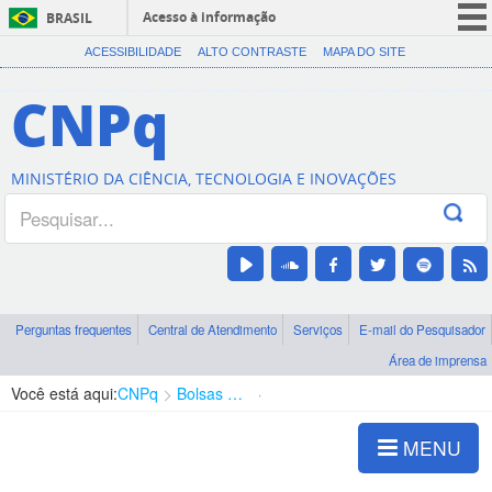
Acesso à informação
BRASIL
CORONAVÍRUS (COVID-19)
ACESSIBILIDADE
ALTO CONTRASTE
MAPA DO SITE
Participe
CNPq
Serviços
Legislação
MINISTÉRIO DA CIÊNCIA, TECNOLOGIA E INOVAÇÕES
Canais
Perguntas frequentes
Central de Atendimento
Serviços
E-mail do Pesquisador
Área de imprensa
Você está aqui:
CNPq
Bolsas e Auxílios Vigentes
Projetos de Pesquisa
MENU