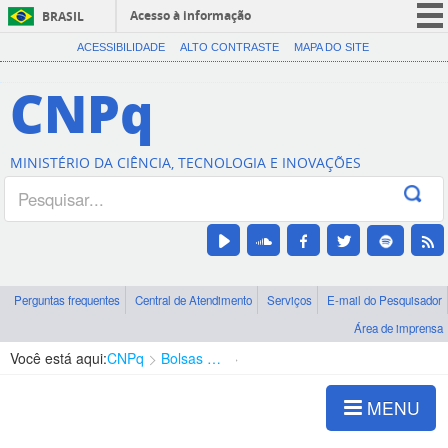
Acesso à informação
BRASIL
CORONAVÍRUS (COVID-19)
ACESSIBILIDADE
ALTO CONTRASTE
MAPA DO SITE
Participe
CNPq
Serviços
Legislação
MINISTÉRIO DA CIÊNCIA, TECNOLOGIA E INOVAÇÕES
Canais
Perguntas frequentes
Central de Atendimento
Serviços
E-mail do Pesquisador
Área de imprensa
Você está aqui:
CNPq
Bolsas e Auxílios Vigentes
Projetos de Pesquisa
MENU