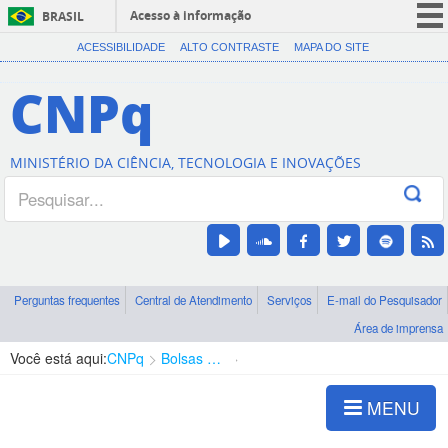
Acesso à informação
BRASIL
CORONAVÍRUS (COVID-19)
ACESSIBILIDADE
ALTO CONTRASTE
MAPA DO SITE
Participe
CNPq
Serviços
Legislação
MINISTÉRIO DA CIÊNCIA, TECNOLOGIA E INOVAÇÕES
Canais
Perguntas frequentes
Central de Atendimento
Serviços
E-mail do Pesquisador
Área de imprensa
Você está aqui:
CNPq
Bolsas e Auxílios Vigentes
Projetos de Pesquisa
MENU