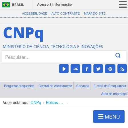
Acesso à informação
BRASIL
CORONAVÍRUS (COVID-19)
ACESSIBILIDADE
ALTO CONTRASTE
MAPA DO SITE
Participe
CNPq
Serviços
Legislação
MINISTÉRIO DA CIÊNCIA, TECNOLOGIA E INOVAÇÕES
Canais
Perguntas frequentes
Central de Atendimento
Serviços
E-mail do Pesquisador
Área de imprensa
Você está aqui:
CNPq
Bolsas e Auxílios Vigentes
Projetos de Pesquisa
MENU