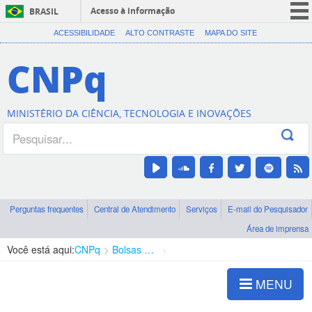
Acesso à informação
BRASIL
CORONAVÍRUS (COVID-19)
ACESSIBILIDADE
ALTO CONTRASTE
MAPA DO SITE
Participe
CNPq
Serviços
Legislação
MINISTÉRIO DA CIÊNCIA, TECNOLOGIA E INOVAÇÕES
Canais
Perguntas frequentes
Central de Atendimento
Serviços
E-mail do Pesquisador
Área de imprensa
Você está aqui:
CNPq
Bolsas e Auxílios Vigentes
Projetos de Pesquisa
MENU