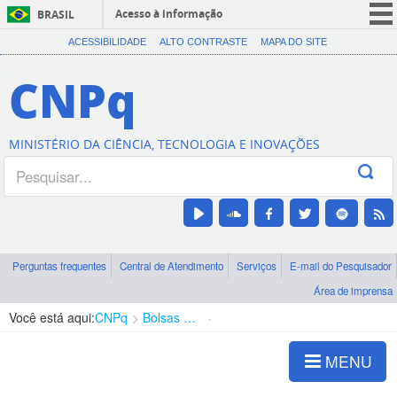
Acesso à informação
BRASIL
CORONAVÍRUS (COVID-19)
ACESSIBILIDADE
ALTO CONTRASTE
MAPA DO SITE
Participe
CNPq
Serviços
Legislação
MINISTÉRIO DA CIÊNCIA, TECNOLOGIA E INOVAÇÕES
Canais
Perguntas frequentes
Central de Atendimento
Serviços
E-mail do Pesquisador
Área de imprensa
Você está aqui:
CNPq
Bolsas e Auxílios Vigentes
Projetos de Pesquisa
MENU