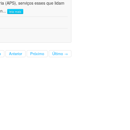
ria (APS), serviços esses que lidam
 n
...
leia mais
o
Anterior
Próximo
Último →