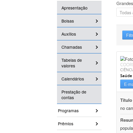
Grandes
Apresentação
Bolsas
Auxílios
Filt
Chamadas
Tabelas de
COOR
valores
CIÊNCI
Saúde 
Calendários
E-ma
Prestação de
contas
Título
no cam
Programas
Resu
Prêmios
popula