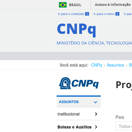
Acesso à informação
BRASIL
Ir para o conteúdo
1
Ir para o menu
2
Ir pa
CNPq
MINISTÉRIO DA CIÊNCIA, TECNOLOGI
Você está aqui:
CNPq
Assuntos
B
Pro
ASSUNTOS
Institucional
País
Bolsas e Auxílios