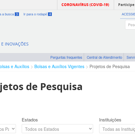
CORONAVÍRUS (COVID-19)
Participe
ra a busca
3
Ir para o rodapé
4
ACESSI
A E INOVAÇÕES
Perguntas frequentes
Central de Atendimento
Serv
olsas e Auxílios
Bolsas e Auxílios Vigentes
Projetos de Pesquisa
jetos de Pesquisa
Estados
Instituições