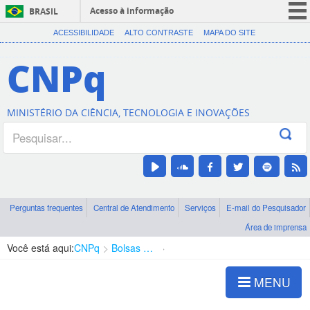
Acesso à informação
BRASIL
CORONAVÍRUS (COVID-19)
ACESSIBILIDADE
ALTO CONTRASTE
MAPA DO SITE
Participe
CNPq
Serviços
Legislação
MINISTÉRIO DA CIÊNCIA, TECNOLOGIA E INOVAÇÕES
Canais
Perguntas frequentes
Central de Atendimento
Serviços
E-mail do Pesquisador
Área de imprensa
Você está aqui:
CNPq
Bolsas e Auxílios Vigentes
Projetos de Pesquisa
MENU