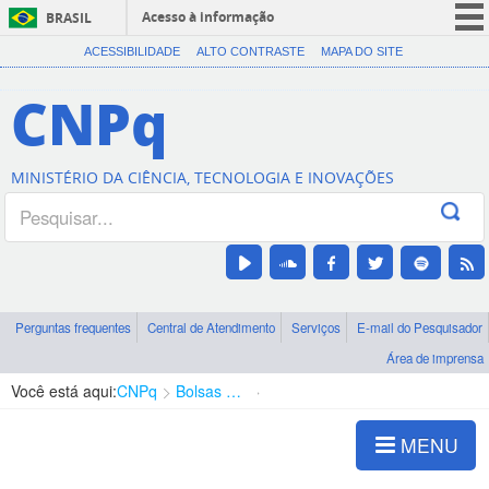
Acesso à informação
BRASIL
CORONAVÍRUS (COVID-19)
ACESSIBILIDADE
ALTO CONTRASTE
MAPA DO SITE
Participe
CNPq
Serviços
Legislação
MINISTÉRIO DA CIÊNCIA, TECNOLOGIA E INOVAÇÕES
Canais
Perguntas frequentes
Central de Atendimento
Serviços
E-mail do Pesquisador
Área de imprensa
Você está aqui:
CNPq
Bolsas e Auxílios Vigentes
Projetos de Pesquisa
MENU