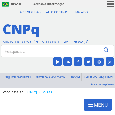
Acesso à informação
BRASIL
CORONAVÍRUS (COVID-19)
ACESSIBILIDADE
ALTO CONTRASTE
MAPA DO SITE
Participe
CNPq
Serviços
Legislação
MINISTÉRIO DA CIÊNCIA, TECNOLOGIA E INOVAÇÕES
Canais
Perguntas frequentes
Central de Atendimento
Serviços
E-mail do Pesquisador
Área de imprensa
Você está aqui:
CNPq
Bolsas e Auxílios Vigentes
Projetos de Pesquisa
MENU