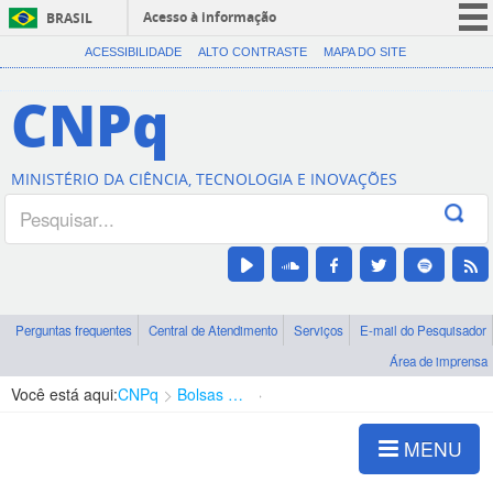
Acesso à informação
BRASIL
CORONAVÍRUS (COVID-19)
ACESSIBILIDADE
ALTO CONTRASTE
MAPA DO SITE
Participe
CNPq
Serviços
Legislação
MINISTÉRIO DA CIÊNCIA, TECNOLOGIA E INOVAÇÕES
Canais
Perguntas frequentes
Central de Atendimento
Serviços
E-mail do Pesquisador
Área de imprensa
Você está aqui:
CNPq
Bolsas e Auxílios Vigentes
Projetos de Pesquisa
MENU