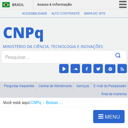
Acesso à informação
BRASIL
CORONAVÍRUS (COVID-19)
ACESSIBILIDADE
ALTO CONTRASTE
MAPA DO SITE
Participe
CNPq
Serviços
Legislação
MINISTÉRIO DA CIÊNCIA, TECNOLOGIA E INOVAÇÕES
Canais
Perguntas frequentes
Central de Atendimento
Serviços
E-mail do Pesquisador
Área de imprensa
Você está aqui:
CNPq
Bolsas e Auxílios Vigentes
Projetos de Pesquisa
MENU