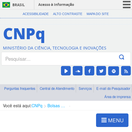
Acesso à informação
BRASIL
CORONAVÍRUS (COVID-19)
ACESSIBILIDADE
ALTO CONTRASTE
MAPA DO SITE
Participe
CNPq
Serviços
Legislação
MINISTÉRIO DA CIÊNCIA, TECNOLOGIA E INOVAÇÕES
Canais
Perguntas frequentes
Central de Atendimento
Serviços
E-mail do Pesquisador
Área de imprensa
Você está aqui:
CNPq
Bolsas e Auxílios Vigentes
Projetos de Pesquisa
MENU