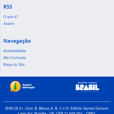
RSS
O que é?
Assine
Navegação
Acessibilidade
Alto Contraste
Mapa do Site
SHIS QI 01, Conj. B, Blocos A, B, C e D, Edifício Santos Dumont,
Lago Sul, Brasília - DF, CEP 71.605-001 - CNPJ: