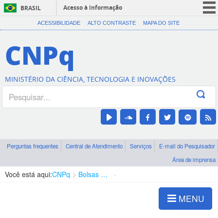
Acesso à informação
BRASIL
CORONAVÍRUS (COVID-19)
ACESSIBILIDADE
ALTO CONTRASTE
MAPA DO SITE
Participe
CNPq
Serviços
Legislação
MINISTÉRIO DA CIÊNCIA, TECNOLOGIA E INOVAÇÕES
Canais
Perguntas frequentes
Central de Atendimento
Serviços
E-mail do Pesquisador
Área de imprensa
Você está aqui:
CNPq
Bolsas e Auxílios Vigentes
Projetos de Pesquisa
MENU