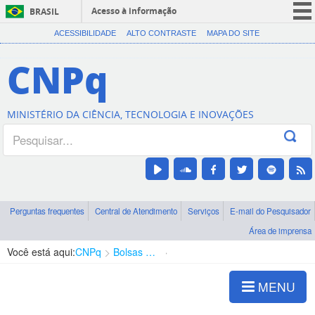
Acesso à informação
BRASIL
CORONAVÍRUS (COVID-19)
ACESSIBILIDADE
ALTO CONTRASTE
MAPA DO SITE
Participe
CNPq
Serviços
Legislação
MINISTÉRIO DA CIÊNCIA, TECNOLOGIA E INOVAÇÕES
Canais
Perguntas frequentes
Central de Atendimento
Serviços
E-mail do Pesquisador
Área de imprensa
Você está aqui:
CNPq
Bolsas e Auxílios Vigentes
Projetos de Pesquisa
MENU