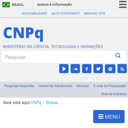
Acesso à informação
BRASIL
CORONAVÍRUS (COVID-19)
ACESSIBILIDADE
ALTO CONTRASTE
MAPA DO SITE
Participe
CNPq
Serviços
Legislação
MINISTÉRIO DA CIÊNCIA, TECNOLOGIA E INOVAÇÕES
Canais
Perguntas frequentes
Central de Atendimento
Serviços
E-mail do Pesquisador
Área de imprensa
Você está aqui:
CNPq
Bolsas e Auxílios Vigentes
Projetos de Pesquisa
MENU