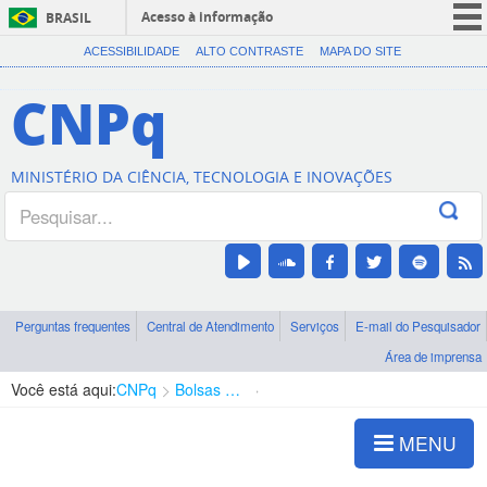
Acesso à informação
BRASIL
CORONAVÍRUS (COVID-19)
ACESSIBILIDADE
ALTO CONTRASTE
MAPA DO SITE
Participe
CNPq
Serviços
Legislação
MINISTÉRIO DA CIÊNCIA, TECNOLOGIA E INOVAÇÕES
Canais
Perguntas frequentes
Central de Atendimento
Serviços
E-mail do Pesquisador
Área de imprensa
Você está aqui:
CNPq
Bolsas e Auxílios Vigentes
Projetos de Pesquisa
MENU