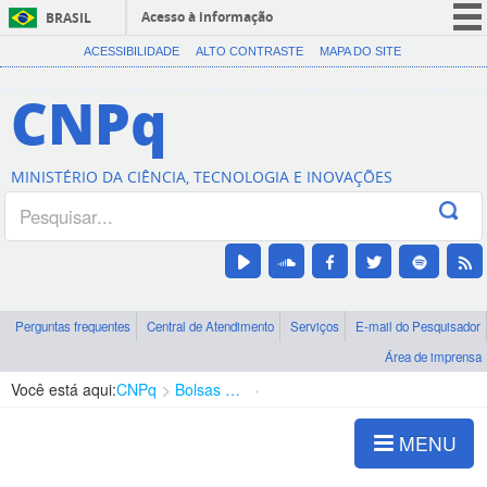
Acesso à informação
BRASIL
CORONAVÍRUS (COVID-19)
ACESSIBILIDADE
ALTO CONTRASTE
MAPA DO SITE
Participe
CNPq
Serviços
Legislação
MINISTÉRIO DA CIÊNCIA, TECNOLOGIA E INOVAÇÕES
Canais
Perguntas frequentes
Central de Atendimento
Serviços
E-mail do Pesquisador
Área de imprensa
Você está aqui:
CNPq
Bolsas e Auxílios Vigentes
Projetos de Pesquisa
MENU