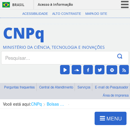
Acesso à informação
BRASIL
CORONAVÍRUS (COVID-19)
ACESSIBILIDADE
ALTO CONTRASTE
MAPA DO SITE
Participe
CNPq
Serviços
Legislação
MINISTÉRIO DA CIÊNCIA, TECNOLOGIA E INOVAÇÕES
Canais
Perguntas frequentes
Central de Atendimento
Serviços
E-mail do Pesquisador
Área de imprensa
Você está aqui:
CNPq
Bolsas e Auxílios Vigentes
Projetos de Pesquisa
MENU