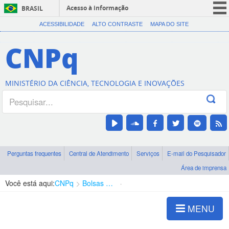
Acesso à informação
BRASIL
CORONAVÍRUS (COVID-19)
ACESSIBILIDADE
ALTO CONTRASTE
MAPA DO SITE
Participe
CNPq
Serviços
Legislação
MINISTÉRIO DA CIÊNCIA, TECNOLOGIA E INOVAÇÕES
Canais
Perguntas frequentes
Central de Atendimento
Serviços
E-mail do Pesquisador
Área de imprensa
Você está aqui:
CNPq
Bolsas e Auxílios Vigentes
Projetos de Pesquisa
MENU