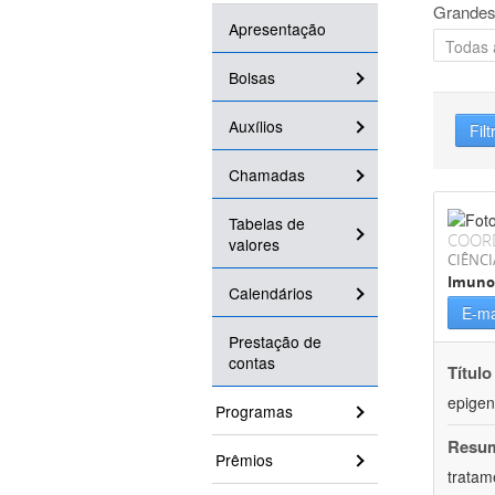
Grandes
Apresentação
Bolsas
Auxílios
Filt
Chamadas
Tabelas de
COOR
valores
CIÊNCI
Imuno
Calendários
E-ma
Prestação de
contas
Título
epigen
Programas
Resu
Prêmios
tratam