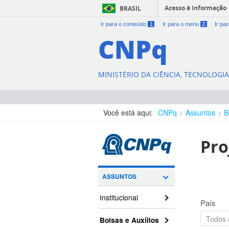
Acesso à informação
BRASIL
Ir para o conteúdo
1
Ir para o menu
2
Ir pa
CNPq
MINISTÉRIO DA CIÊNCIA, TECNOLOGI
Você está aqui:
CNPq
Assuntos
B
Pro
ASSUNTOS
Institucional
País
Bolsas e Auxílios