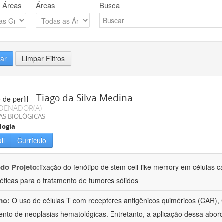
 Áreas
Áreas
Busca
rar
Limpar Filtros
Tiago da Silva Medina
DENADOR(A)
AS BIOLÓGICAS
logia
il
Currículo
 do Projeto:
fixação do fenótipo de stem cell-like memory em células ca
éticas para o tratamento de tumores sólidos
mo:
O uso de células T com receptores antigênicos quiméricos (CAR),
ento de neoplasias hematológicas. Entretanto, a aplicação dessa abo