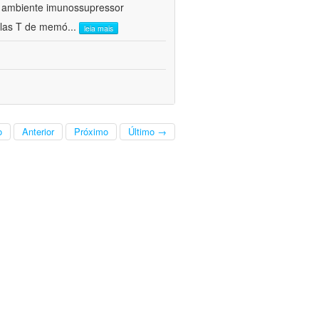
 o ambiente imunossupressor
ulas T de memó
...
leia mais
o
Anterior
Próximo
Último →