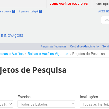
CORONAVÍRUS (COVID-19)
Participe
ra a busca
3
Ir para o rodapé
4
ACESSI
A E INOVAÇÕES
Perguntas frequentes
Central de Atendimento
Serv
olsas e Auxílios
Bolsas e Auxílios Vigentes
Projetos de Pesquisa
jetos de Pesquisa
Estados
Instituições