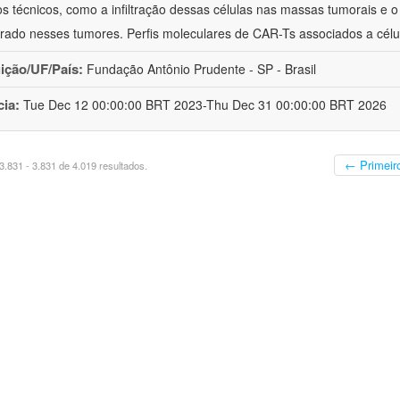
os técnicos, como a infiltração dessas células nas massas tumorais e
rado nesses tumores. Perfis moleculares de CAR-Ts associados a cél
uição/UF/País:
Fundação Antônio Prudente - SP - Brasil
cia:
Tue Dec 12 00:00:00 BRT 2023-Thu Dec 31 00:00:00 BRT 2026
← Primeir
.831 - 3.831 de 4.019 resultados.