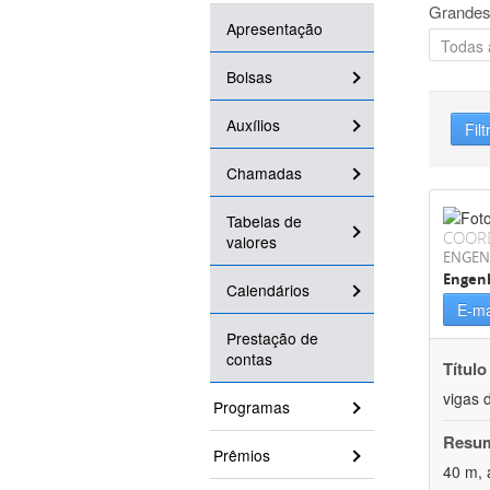
Grandes
Apresentação
Bolsas
Auxílios
Filt
Chamadas
Tabelas de
COOR
valores
ENGEN
Engenh
Calendários
E-ma
Prestação de
contas
Título
vigas 
Programas
Resu
Prêmios
40 m, 