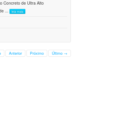
do Concreto de Ultra Alto
 de
...
leia mais
o
Anterior
Próximo
Último →