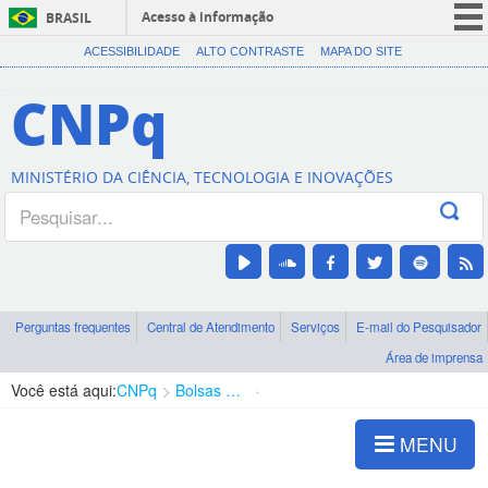
Acesso à informação
BRASIL
CORONAVÍRUS (COVID-19)
ACESSIBILIDADE
ALTO CONTRASTE
MAPA DO SITE
Participe
CNPq
Serviços
Legislação
MINISTÉRIO DA CIÊNCIA, TECNOLOGIA E INOVAÇÕES
Canais
Perguntas frequentes
Central de Atendimento
Serviços
E-mail do Pesquisador
Área de imprensa
Você está aqui:
CNPq
Bolsas e Auxílios Vigentes
Projetos de Pesquisa
MENU