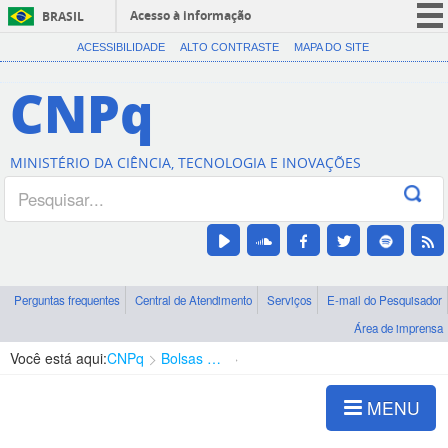
Acesso à informação
BRASIL
CORONAVÍRUS (COVID-19)
ACESSIBILIDADE
ALTO CONTRASTE
MAPA DO SITE
Participe
CNPq
Serviços
Legislação
MINISTÉRIO DA CIÊNCIA, TECNOLOGIA E INOVAÇÕES
Canais
Perguntas frequentes
Central de Atendimento
Serviços
E-mail do Pesquisador
Área de imprensa
Você está aqui:
CNPq
Bolsas e Auxílios Vigentes
Projetos de Pesquisa
MENU