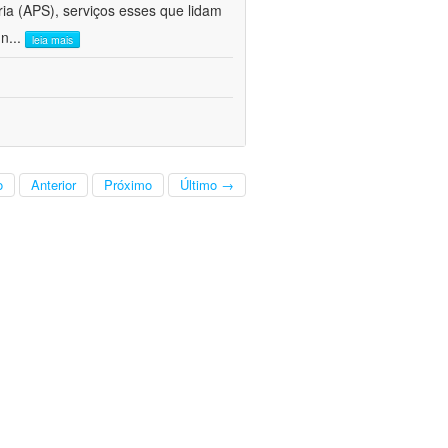
ria (APS), serviços esses que lidam
 n
...
leia mais
o
Anterior
Próximo
Último →