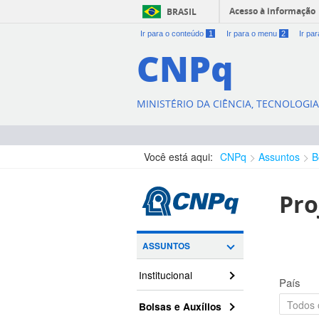
Acesso à informação
BRASIL
Ir para o conteúdo
1
Ir para o menu
2
Ir pa
CNPq
MINISTÉRIO DA CIÊNCIA, TECNOLOGI
Você está aqui:
CNPq
Assuntos
B
Pro
ASSUNTOS
Institucional
País
Bolsas e Auxílios