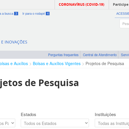
CORONAVÍRUS (COVID-19)
Participe
ra a busca
3
Ir para o rodapé
4
ACESSI
A E INOVAÇÕES
Perguntas frequentes
Central de Atendimento
Serv
olsas e Auxílios
Bolsas e Auxílios Vigentes
Projetos de Pesquisa
jetos de Pesquisa
Estados
Instituições