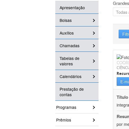
Grandes
Apresentação
Bolsas
Auxílios
Filt
Chamadas
Tabelas de
COOR
valores
CIÊNCI
Recurs
Calendários
E-ma
Prestação de
contas
Título
integr
Programas
Resu
Prêmios
por me