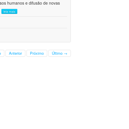
ursos humanos e difusão de novas
.
leia mais
o
Anterior
Próximo
Último →