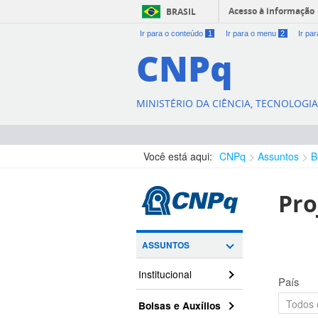
Acesso à informação
BRASIL
Ir para o conteúdo
1
Ir para o menu
2
Ir pa
CNPq
MINISTÉRIO DA CIÊNCIA, TECNOLOGI
Você está aqui:
CNPq
Assuntos
B
Pro
ASSUNTOS
Institucional
País
Bolsas e Auxílios