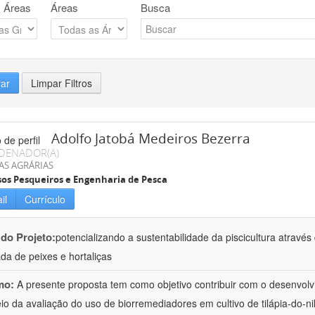
 Áreas
Áreas
Busca
rar
Limpar Filtros
Adolfo Jatobá Medeiros Bezerra
DENADOR(A)
AS AGRÁRIAS
os Pesqueiros e Engenharia de Pesca
il
Currículo
 do Projeto:
potencializando a sustentabilidade da piscicultura atrav
ada de peixes e hortaliças
mo:
A presente proposta tem como objetivo contribuir com o desenvolv
io da avaliação do uso de biorremediadores em cultivo de tilápia-do-ni