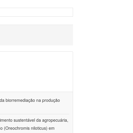
és da biorremediação na produção
imento sustentável da agropecuária,
lo (Oreochromis niloticus) em