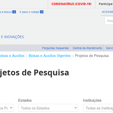
CORONAVÍRUS (COVID-19)
Participe
ra a busca
3
Ir para o rodapé
4
ACESSI
A E INOVAÇÕES
Perguntas frequentes
Central de Atendimento
Serv
olsas e Auxílios
Bolsas e Auxílios Vigentes
Projetos de Pesquisa
jetos de Pesquisa
Estados
Instituições