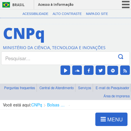
Acesso à informação
BRASIL
CORONAVÍRUS (COVID-19)
ACESSIBILIDADE
ALTO CONTRASTE
MAPA DO SITE
Participe
CNPq
Serviços
Legislação
MINISTÉRIO DA CIÊNCIA, TECNOLOGIA E INOVAÇÕES
Canais
Perguntas frequentes
Central de Atendimento
Serviços
E-mail do Pesquisador
Área de imprensa
Você está aqui:
CNPq
Bolsas e Auxílios Vigentes
Projetos de Pesquisa
MENU