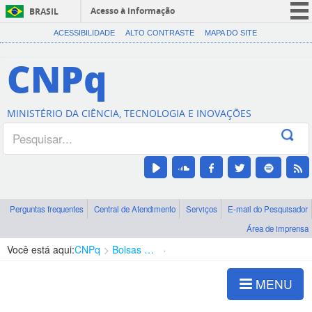
Acesso à informação
BRASIL
CORONAVÍRUS (COVID-19)
ACESSIBILIDADE
ALTO CONTRASTE
MAPA DO SITE
Participe
CNPq
Serviços
Legislação
MINISTÉRIO DA CIÊNCIA, TECNOLOGIA E INOVAÇÕES
Canais
Perguntas frequentes
Central de Atendimento
Serviços
E-mail do Pesquisador
Área de imprensa
Você está aqui:
CNPq
Bolsas e Auxílios Vigentes
Projetos de Pesquisa
MENU