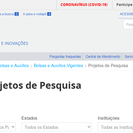
CORONAVÍRUS (COVID-19)
Participe
ra a busca
3
Ir para o rodapé
4
ACESSI
A E INOVAÇÕES
Perguntas frequentes
Central de Atendimento
Serv
olsas e Auxílios
Bolsas e Auxílios Vigentes
Projetos de Pesquisa
jetos de Pesquisa
Estados
Instituições