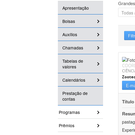
Grandes
Apresentação
Bolsas
Auxílios
Filt
Chamadas
Tabelas de
COOR
valores
CIÊNCI
Zoote
Calendários
E-ma
Prestação de
contas
Título
Programas
Resu
pastag
Prêmios
Experi