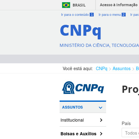
Acesso à informação
BRASIL
Ir para o conteúdo
1
Ir para o menu
2
Ir pa
CNPq
MINISTÉRIO DA CIÊNCIA, TECNOLOGI
Você está aqui:
CNPq
Assuntos
B
Pro
ASSUNTOS
Institucional
País
Bolsas e Auxílios