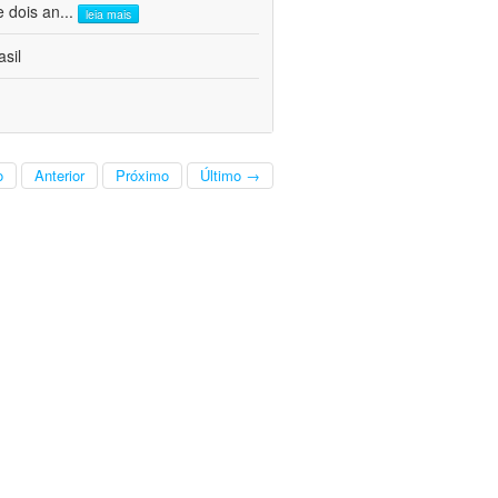
e dois an
...
leia mais
sil
o
Anterior
Próximo
Último →