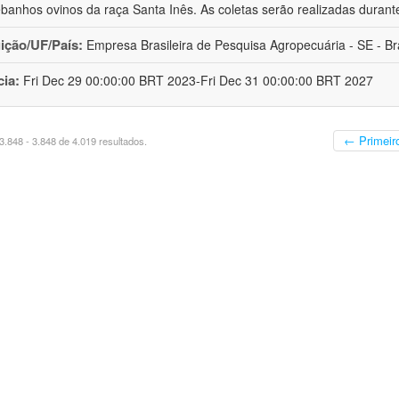
banhos ovinos da raça Santa Inês. As coletas serão realizadas durant
uição/UF/País:
Empresa Brasileira de Pesquisa Agropecuária - SE - Bra
cia:
Fri Dec 29 00:00:00 BRT 2023-Fri Dec 31 00:00:00 BRT 2027
← Primeir
.848 - 3.848 de 4.019 resultados.