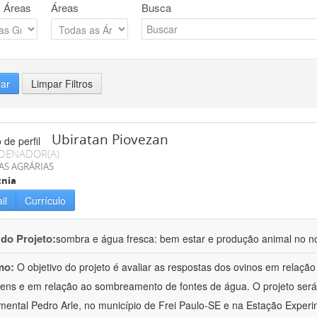
 Áreas
Áreas
Busca
rar
Limpar Filtros
Ubiratan Piovezan
DENADOR(A)
AS AGRÁRIAS
cnia
il
Currículo
 do Projeto:
sombra e água fresca: bem estar e produção animal no n
mo:
O objetivo do projeto é avaliar as respostas dos ovinos em relaçã
ens e em relação ao sombreamento de fontes de água. O projeto será
mental Pedro Arle, no município de Frei Paulo-SE e na Estação Exper