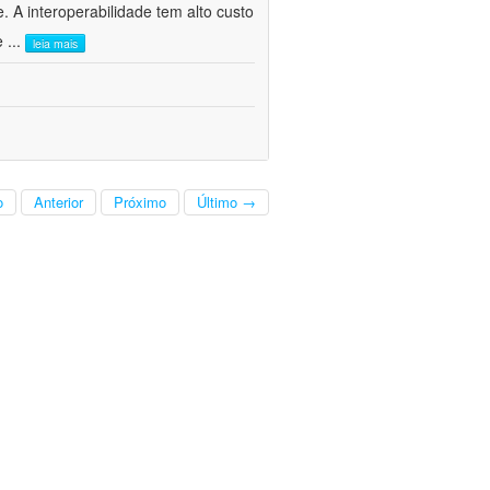
. A interoperabilidade tem alto custo
 e
...
leia mais
o
Anterior
Próximo
Último →