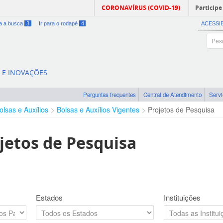
CORONAVÍRUS (COVID-19)
Participe
ra a busca
3
Ir para o rodapé
4
ACESSI
A E INOVAÇÕES
Perguntas frequentes
Central de Atendimento
Serv
olsas e Auxílios
Bolsas e Auxílios Vigentes
Projetos de Pesquisa
jetos de Pesquisa
Estados
Instituições