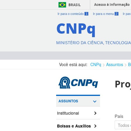
Acesso à informação
BRASIL
Ir para o conteúdo
1
Ir para o menu
2
Ir pa
CNPq
MINISTÉRIO DA CIÊNCIA, TECNOLOGI
Você está aqui:
CNPq
Assuntos
B
Pro
ASSUNTOS
Institucional
País
Bolsas e Auxílios