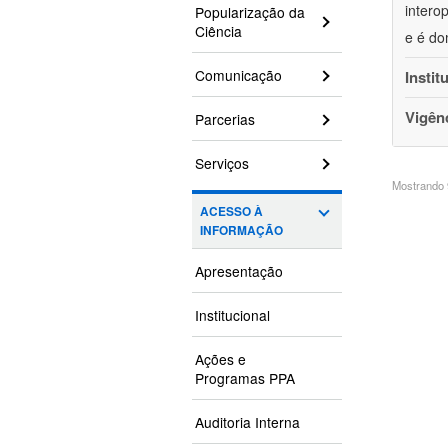
intero
Popularização da
Ciência
e é do
Comunicação
Instit
Vigên
Parcerias
Serviços
Mostrando 9
ACESSO À
INFORMAÇÃO
Apresentação
Institucional
Ações e
Programas PPA
Auditoria Interna