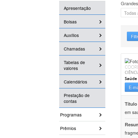
Grandes
Apresentação
Bolsas
Auxílios
Filt
Chamadas
Tabelas de
COOR
valores
CIÊNCI
Saúde 
Calendários
E-ma
Prestação de
contas
Título
em saú
Programas
Resu
Prêmios
fragme